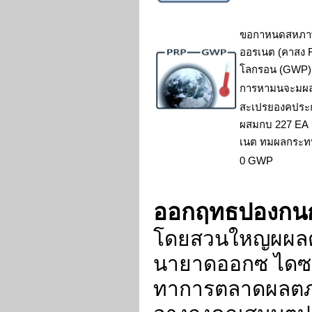
ขอกาหนดสหภ
ออรเนต (คาสง
โลกรอน
(GWP)
การหามนจะมผ
สะเปรยองคประ
ผสมกบ
227 EA
เนต ทมผลกระท
0 GWP
ออกฤทธปองกน
โดยสวนใหญผผล
นายาดออกซ ไดซ
ทาการตลาดผลต