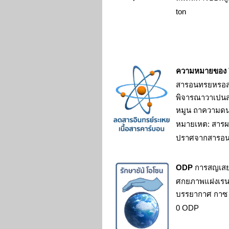
ton
ความหมายของ
สารอนทรยหรอส
พิจารณาวาเปน
หมูน ถาความด
หมายเหต: สาร
ปราศจากสารอ
ODP
การสญเสย
ศกยภาพแฝงเร
บรรยากาศ กา
0 ODP