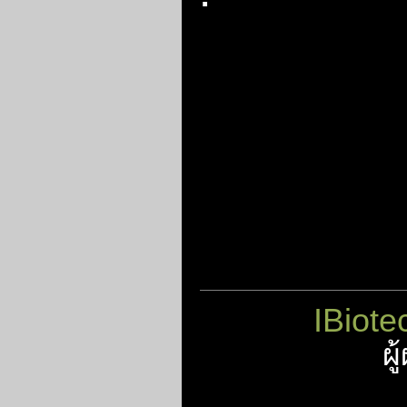
IBiote
ผ