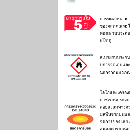
การทดสอบอาย
ของผลตภณฑ; ไ
ทอตอ รบประก
ยโรป)
สเปรยรบประกน
บการจดเกบแล
นอกจากนบวเทน
โลโกและเครอ
กาซเรอนกระจก
ลอยสะสมทางตร
มลพิษจากมนษย 
จดการของ เสย
สมดลคารบอนถ