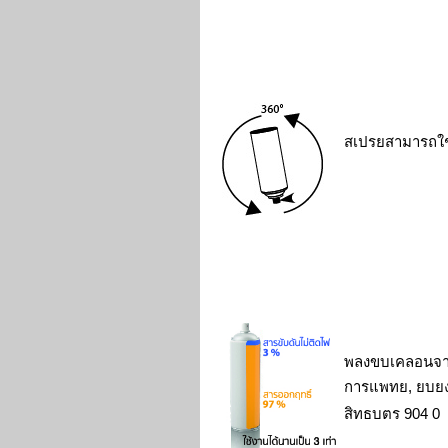
สเปรยสามารถใ
พลงขบเคลอนจา
การแพทย, ยบย
สิทธบตร
904 0