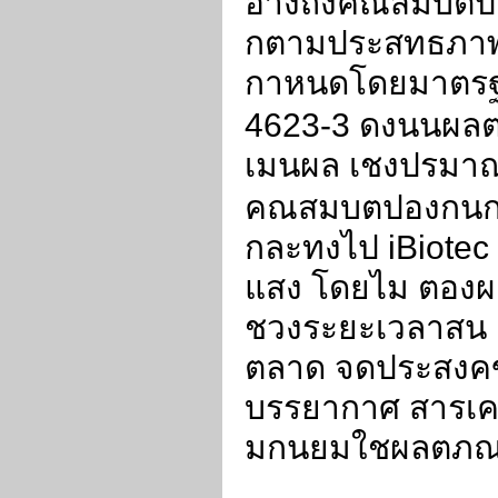
อางถงคณสมบตป
กตามประสทธภา
กาหนดโดยมาตร
4623-3
ดงนนผลต
เมนผล เชงปรมา
คณสมบตปองกนก
กละทงไป
iBiote
แสง โดยไม ตอง
ชวงระยะเวลาสน
ตลาด จดประสงค
บรรยากาศ สารเ
มกนยมใชผลตภณ