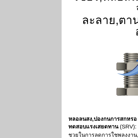
ละลาย,ตา
หลอลนสง,ปองกนการสกหรอ
ทดสอบแรงเสยดทาน
(SRV):
ชวยในการลดการใชพลงงาน